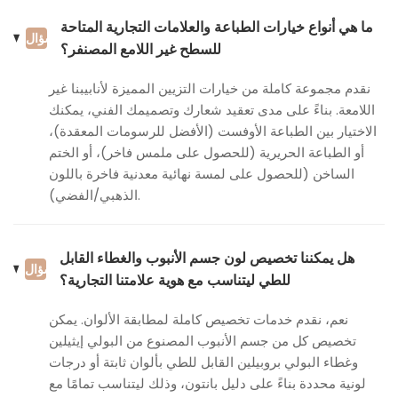
ما هي أنواع خيارات الطباعة والعلامات التجارية المتاحة
سؤال
للسطح غير اللامع المصنفر؟
نقدم مجموعة كاملة من خيارات التزيين المميزة لأنابيبنا غير
اللامعة. بناءً على مدى تعقيد شعارك وتصميمك الفني، يمكنك
الاختيار بين الطباعة الأوفست (الأفضل للرسومات المعقدة)،
أو الطباعة الحريرية (للحصول على ملمس فاخر)، أو الختم
الساخن (للحصول على لمسة نهائية معدنية فاخرة باللون
الذهبي/الفضي).
هل يمكننا تخصيص لون جسم الأنبوب والغطاء القابل
سؤال
للطي ليتناسب مع هوية علامتنا التجارية؟
نعم، نقدم خدمات تخصيص كاملة لمطابقة الألوان. يمكن
تخصيص كل من جسم الأنبوب المصنوع من البولي إيثيلين
وغطاء البولي بروبيلين القابل للطي بألوان ثابتة أو درجات
لونية محددة بناءً على دليل بانتون، وذلك ليتناسب تمامًا مع