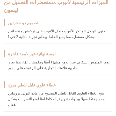
الميزات الرئيسية لأنبوب مستحضرات التجميل من
ليسون
تصميم ذو حجرتين
يحتوي الهيكل المبتكر للأنبوب داخل الأنبوب على تركيبتين منفصلتين
بشكل مستقل، مما يمنع الخلط ويخلق تجربة مثالية 2 في 1.
لمسة نهائية غير لامعة فاخرة
يوفر الملمس الشفاف غير اللامع مظهرًا أنيقًا وملمسًا ناعمًا، مما يعزز
جاذبية علامتك التجارية على الرفوف على الفور.
غطاء علوي قابل للطي مريح
يتيح الغطاء العلوي القابل للطي المصنوع من مادة البولي بروبيلين
المدمج فتحًا سهلاً بيد واحدة ويوفر إحكامًا آمنًا لمنع التسربات بشكل
فعال.