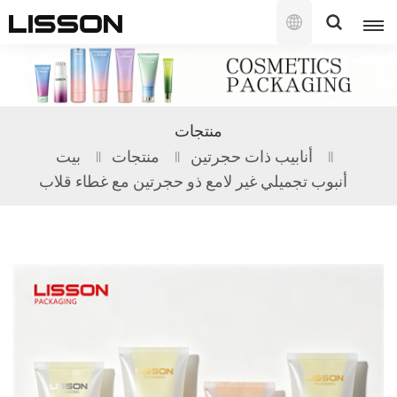
العربية
English
منتجات
français
أنابيب ذات حجرتين
منتجات
بيت
أنبوب تجميلي غير لامع ذو حجرتين مع غطاء قلاب
русский
español
português
العربية
日本語
한국의