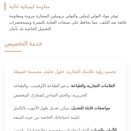
مقاومة كيميائية عالية
توفر مواد البولي إيثيلين والبولي بروبيلين الممتازة مرونة ومقاومة
فائقة ضد التلف، مما يحافظ على منتجات العناية بالبشرة ومستحضرات
التجميل الخاصة بك بأمان.
خدمة التخصيص
تجسيد رؤية علامتك التجارية: حلول تغليف مصممة خصيصًا
العلامات التجارية والطباعة:
يدعم الطباعة الأوفست، والطباعة
الحريرية، والختم الساخن لشعارك المخصص.
مواصفات قابلة للتعديل:
يمكن تعديل طول الأنبوب بالكامل
لتلبية احتياجاتك الخاصة من حيث السعة.
الألوان والعينات:
ألوان/مقاسات مخصصة مطابقة لدليل بانتون؛