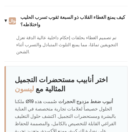
كيف يمنع الغطاء القلاب ذو السبعة ثقوب تسرب الحليب
سؤال
واختلاطه؟
تم تصميم الغطاء بحلقات إحكام داخلية عالية الدقة تعزل
التجويفين تمامًا، مما يمنع التلوث المتبادل والتسرب أثناء
الشحن.
اختر أنابيب مستحضرات التجميل
المثالية مع
ليسون
أنبوب ضغط مزدوج الحجرات
صُممت هذه
Ø19
ملكنا
الحلول خصيصاً لعلامات تجارية متخصصة في العناية
بالبشرة ومستحضرات التجميل. اكتشف حلول التغليف
الفراغي القابلة للتخصيص بالكامل، والمصممة للحفاظ
على نضارة التركيبة، ومنع الأكسدة، وتعزيز تجربة