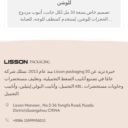
للوشن
تصميم خاص بسعة 30 مل لكل جانب، أنبوب مزدوج
الحجرات للوشن، يُستخدم كمنظف للوجه، للعناية
بالبشرة، إلخ.
منذ عام 2013، تمتلك شركة Lisson packaging خبرة تزيد عن 20
عامًا في تصنيع أنابيب الضغط التجميلية، وتغليف مستحضرات
التجميل، وأنابيب البولي إيثيلين، وأنابيب ABL، وحاويات مستحضرات
التجميل.
Lisson Mansion , No.2-36 Yongfa Road, Huadu
District,Guangzhou CHINA
+0086 15099958531