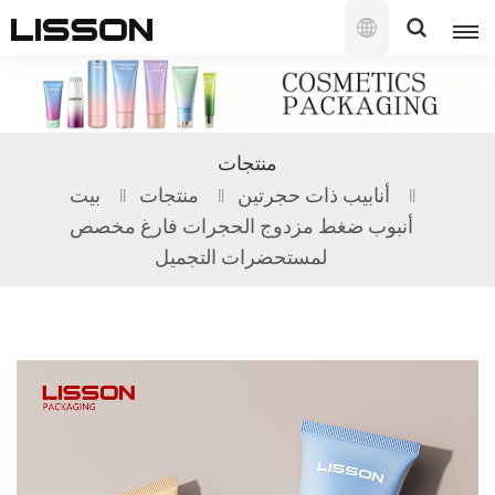
العربية
English
منتجات
français
أنابيب ذات حجرتين
منتجات
بيت
أنبوب ضغط مزدوج الحجرات فارغ مخصص
русский
لمستحضرات التجميل
español
português
العربية
日本語
한국의