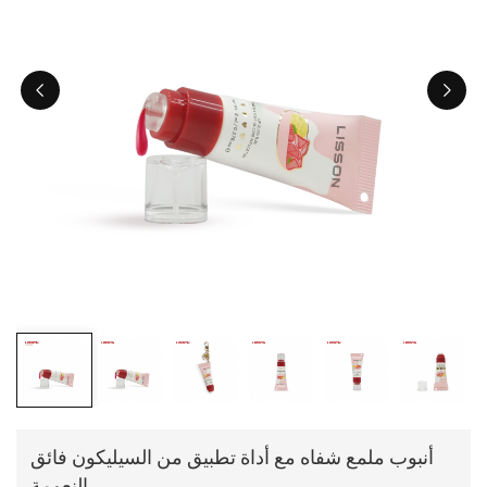
ไทย
Tiếng việt
中文
أنبوب ملمع شفاه مع أداة تطبيق من السيليكون فائق
النعومة