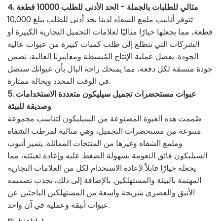
4. مثالي للطلبات بالجملة - الحد الأدنى للطلب 10000 قطعة
تتوفر أنابيب ملمع الشفاه لدينا بحد أدنى للطلب يبلغ 10,000
قطعة، مما يجعلها خيارًا مثاليًا لعلامات التجميل التجارية الكبيرة أو
الشركات التي تتطلع إلى طلب كميات كبيرة من عبوات عالية
الجودة. بفضل عملية الإنتاج المُبسطة ومعاييرنا العالية، نضمن
جودة متسقة لكل دفعة، مما يمنحك راحة البال بأن عبواتك ستصل
في الوقت المحدد وبحالة ممتازة.
5. عبوات مستحضرات تجميل سيليكون متعددة الاستخدامات
وصديقة للبيئة
صُممت هذه العبوة المصنوعة من السيليكون لتناسب مجموعة
متنوعة من مستحضرات التجميل، وهي مثالية لمرطب الشفاه
وملمع الشفاه وغيرها من المنتجات المماثلة. يتميز أنبوب
السيليكون فائق النعومة بسهولة الضغط عليه وإعادة تعبئته، مما
يجعله خيارًا قابلاً لإعادة الاستخدام لكل من العلامات التجارية
المهتمة بالبيئة والمستهلكين. بالإضافة إلى ذلك، يجذب تصميمه
الأنيق والعصري شريحة واسعة من المستهلكين الباحثين عن
عبوات أنيقة وعملية في آن واحد.