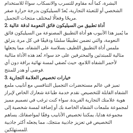
البشرة، كما أنه مقاوم للتسرب والانسكاب. سواءً للاستخدام
الشخصي أو للتعبئة التجارية، يُعدّ السيليكون بدرجة حرارة صفر
مريحًا وفعالًا لمختلف منتجات التجميل.
2. أداة تطبيق من السيليكون فائق النعومة لدقة عالية
ما يُميز هذا الأنبوب هو أداة التطبيق المصنوعة من السيليكون فائق
النعومة، والتي تضمن تطبيقًا سلسًا ودقيقًا في كل مرة. ينزلق
ملمس أداة التطبيق اللطيف بسلاسة على الشفاه، مما يجعلها
مثالية للمبتدئين والمحترفين على حد سواء. تُعد هذه الأداة مثالية
لأحمر الشفاه اللامع، حيث تُضفي لمسة نهائية براقة دون أي
فوضى أو هدر للمنتج.
3. خيارات تخصيص العلامة التجارية
تميز في عالم مستحضرات التجميل التنافسي مع أنابيب ملمع
الشفاه القابلة للتخصيص. نقدم خدمة طباعة شعارك الخاص لإبراز
هوية علامتك التجارية الفريدة. سواء كنت ترغب في تصميم مميز
لمجموعة ملمعات الشفاه الخاصة بك أو إضافة لمسة شخصية إلى
مجموعة هدايا، يمكننا تخصيص الأنابيب وفقًا لمواصفاتك. يساهم
التخصيص في تعزيز جاذبية منتجك، مما يجعله أكثر جاذبية
للمستهلكين.