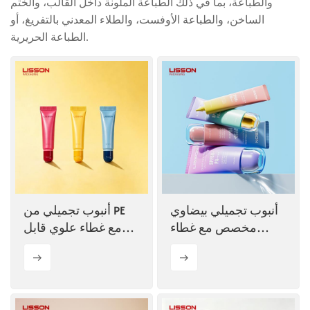
والطباعة، بما في ذلك الطباعة الملونة داخل القالب، والختم
الساخن، والطباعة الأوفست، والطلاء المعدني بالتفريغ، أو
ไทย
الطباعة الحريرية.
Tiếng việt
中文
أنبوب تجميلي بيضاوي
أنبوب تجميلي من PE
مخصص مع غطاء
مع غطاء علوي قابل
بطبقتين
للفتح بصمام