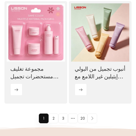
أنبوب تجميل من البولي
مجموعة تغليف
إيثيلين غير اللامع مع
مستحضرات تجميل
غطاء كروي من البولي
متعددة المواد من نفس
بروبيلين
اللون
1
2
3
20