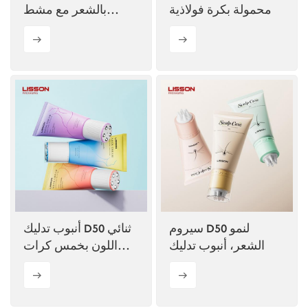
محمولة بكرة فولاذية
بالشعر مع مشط
ومُطبق تدليك بخاصية
تشغيل/إيقاف
سيروم D50 لنمو
أنبوب تدليك D50 ثنائي
الشعر، أنبوب تدليك
اللون بخمس كرات
دوارة