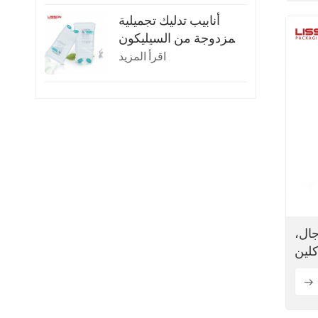
أنابيب تدليك تجميلية
مزدوجة من السيليكون
سعة 150 مل
اقرأ المزيد
ل للرجال،
كلين