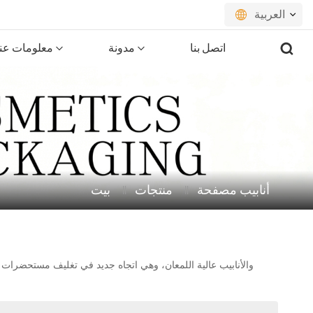
العربية
اتصل بنا
مدونة
معلومات عنا
English
français
русский
español
أنابيب مصفحة
منتجات
بيت
português
العربية
日本語
تشمل الأنابيب المصفحة أنابيب ABL وأنابيب PBL والأنابيب عالية اللمعان، وهي
اتجاه جديد في تغليف مستحضرات ا
한국의