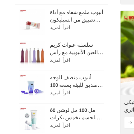
أنبوب ملمع شفاه مع أداة
تطبيق من السيليكون
فائق النعومة
اقرأ المزيد
سلسلة عبوات كريم
العين الأنبوبية مع رأس
التطبيق
اقرأ المزيد
أنبوب منظف للوجه
صديق للبيئة بسعة 100
مل أو 120 مل مع غطاء
اقرأ المزيد
قلاب
تيكي
 سعة 45 مل، أنابيب
80 مل 100 مل لوشن
لبثق
للجسم بخمس بكرات
للتدليك
اقرأ المزيد