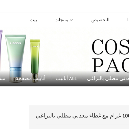
التخصيص
منتجات
بيت
أنابيب ABL
أنابيب مصفحة
منت