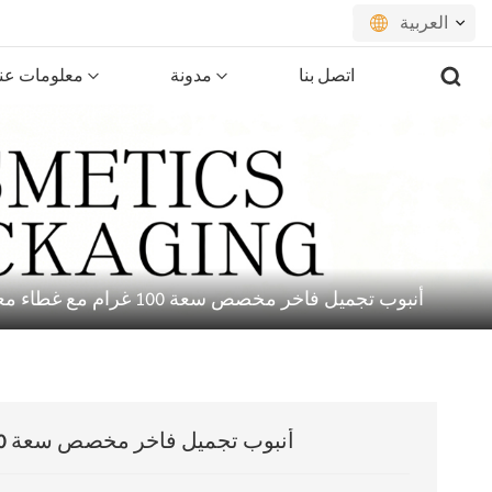
العربية
اتصل بنا
مدونة
معلومات عنا
English
français
русский
español
أنبوب تجميل فاخر مخصص سعة 100 غرام مع غطاء معدني مطلي بالبراغي
português
العربية
日本語
أنبوب تجميل فاخر مخصص سعة 100 غرام مع غطاء معدني مطلي بالبراغي
한국의