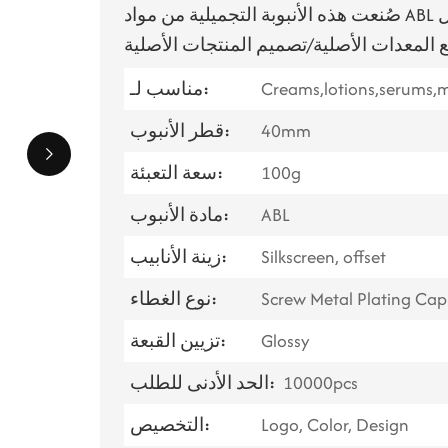
صُنعت هذه الأنبوبة التجميلية من مواد ABL عالية الجودة، وهي ليست جذابة بصريًا فحسب، بل
Creams,lotions,serums,m
مناسب لـ:
40mm
قطر الأنبوب:
100g
سعة التعبئة:
ABL
مادة الأنبوب:
Silkscreen, offset
زينة الأنابيب:
Screw Metal Plating Cap
نوع الغطاء:
Glossy
تزيين القبعة:
10000pcs
الحد الأدنى للطلب:
Logo, Color, Design
التخصيص: