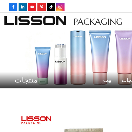
PACKAGING
منتجات
جات
بيت