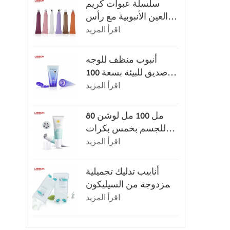
سلسلة عبوات كريم
العين الأنبوبية مع رأس
التطبيق
اقرأ المزيد
أنبوب منظف للوجه
صديق للبيئة بسعة 100
مل أو 120 مل مع غطاء
اقرأ المزيد
قلاب
80 مل 100 مل لوشن
للجسم بخمس بكرات
للتدليك
اقرأ المزيد
أنابيب تدليك تجميلية
مزدوجة من السيليكون
سعة 150 مل
اقرأ المزيد