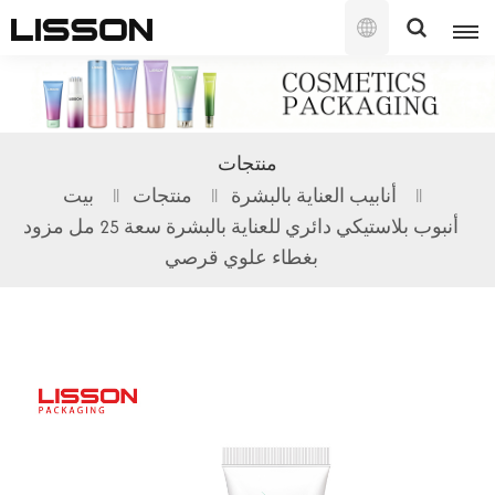
العربية
English
منتجات
français
أنابيب العناية بالبشرة
منتجات
بيت
أنبوب بلاستيكي دائري للعناية بالبشرة سعة 25 مل مزود
русский
بغطاء علوي قرصي
español
português
العربية
日本語
한국의