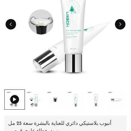
ไทย
Tiếng việt
中文
أنبوب بلاستيكي دائري للعناية بالبشرة سعة 25 مل
مزود بغطاء علوي قرصي