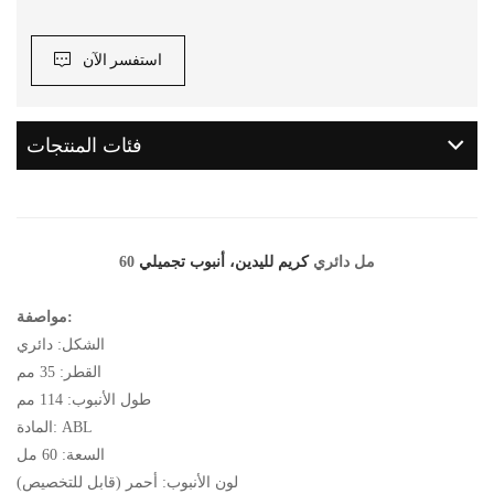
استفسر الآن
فئات المنتجات
60 مل دائري
كريم لليدين، أنبوب تجميلي
مواصفة:
الشكل: دائري
القطر: 35 مم
طول الأنبوب: 114 مم
المادة: ABL
السعة: 60 مل
لون الأنبوب: أحمر (قابل للتخصيص)