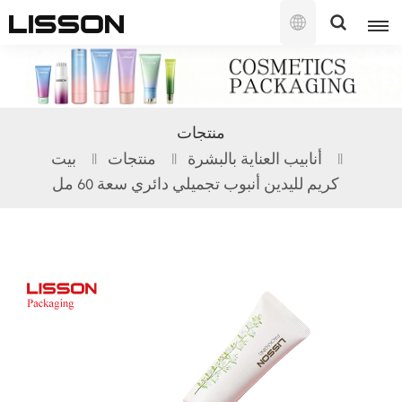
العربية
English
منتجات
français
أنابيب العناية بالبشرة
منتجات
بيت
كريم لليدين أنبوب تجميلي دائري سعة 60 مل
русский
español
português
العربية
日本語
한국의