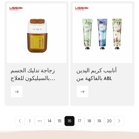
أنابيب كريم اليدين
زجاجة تدليك الجسم
بالفاكهة من ABL
بالسيليكون للعلاج
الطبيعي سعة 80 مل
1
14
15
16
17
18
19
20