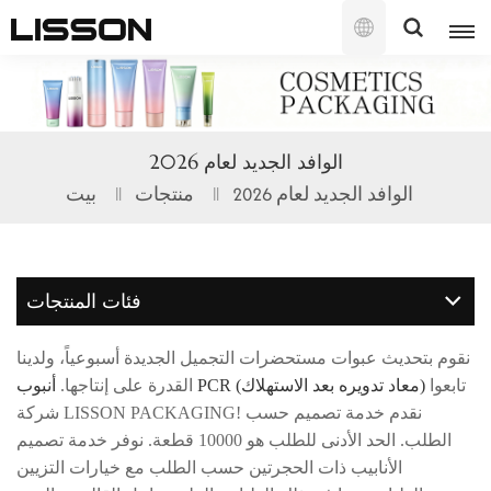
العربية
English
الوافد الجديد لعام 2026
français
الوافد الجديد لعام 2026
منتجات
بيت
русский
español
فئات المنتجات
português
نقوم بتحديث عبوات مستحضرات التجميل الجديدة أسبوعياً، ولدينا
العربية
تابعوا
أنبوب PCR (معاد تدويره بعد الاستهلاك)
القدرة على إنتاجها.
شركة LISSON PACKAGING! نقدم خدمة تصميم حسب
日本語
الطلب. الحد الأدنى للطلب هو 10000 قطعة. نوفر خدمة تصميم
الأنابيب ذات الحجرتين حسب الطلب مع خيارات التزيين
한국의