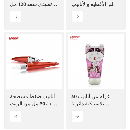
على الأغطية والأنابيب
تقليدي سعة 120 مل
البلاستيكية حسب
مزود بست بكرات
الطلب
فولاذية
40 غرام من أنابيب
أنابيب ضغط مسطحة
بلاستيكية دائرية
سعة 20 مل من الزيت
مخصصة لكريم تبييض
الطبي للصيدليات
واقي الشمس