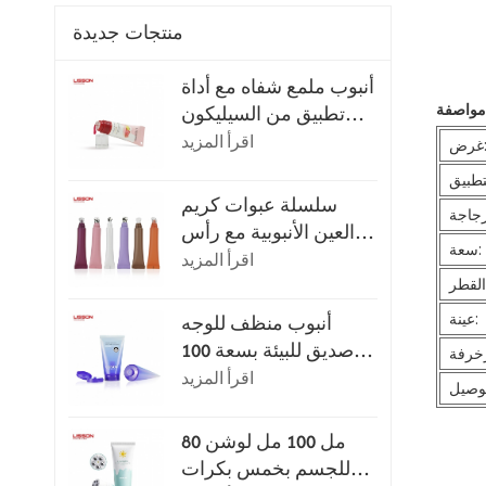
منتجات جديدة
أنبوب ملمع شفاه مع أداة
تطبيق من السيليكون
فائق النعومة
اقرأ المزيد
ض:
سلسلة عبوات كريم
العين الأنبوبية مع رأس
سعة:
التطبيق
اقرأ المزيد
عينة:
أنبوب منظف للوجه
صديق للبيئة بسعة 100
مل أو 120 مل مع غطاء
اقرأ المزيد
قلاب
80 مل 100 مل لوشن
للجسم بخمس بكرات