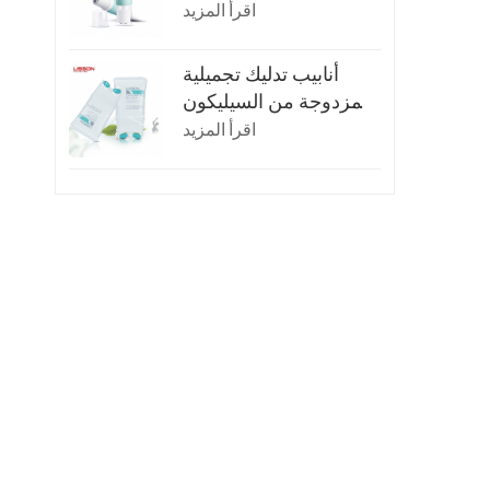
للتدليك
اقرأ المزيد
أنابيب تدليك تجميلية
مزدوجة من السيليكون
سعة 150 مل
اقرأ المزيد