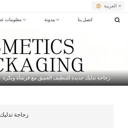
العربية
اتصل بنا
مدونة
معلومات عنا
English
français
русский
español
زجاجة تدليك جديدة للتنظيف العميق مع فرشاة وبكرة
português
العربية
日本語
زجاجة تدليك 
한국의