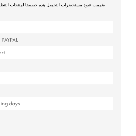
صُممت عبوة مستحضرات التجميل هذه خصيصًا لمنتجات التنظي
ไทย
Tiếng việt
中文
, PAYPAL
rt
king days