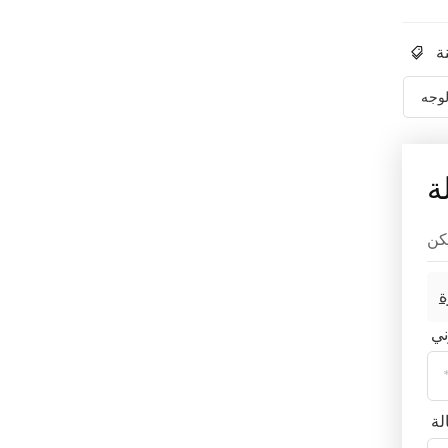
لوجه
ة
ة
ني
لة