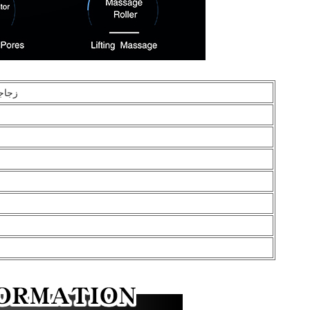
زجاجة