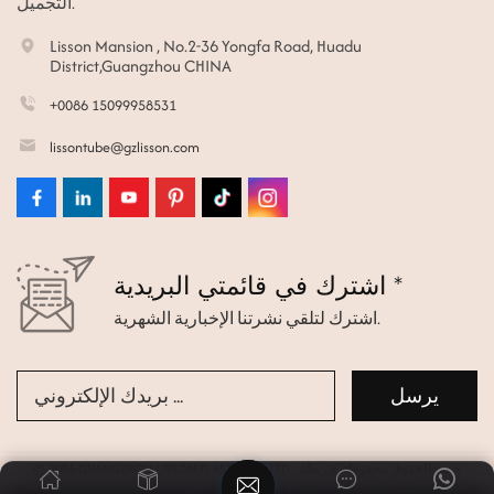
التجميل.
Lisson Mansion , No.2-36 Yongfa Road, Huadu
District,Guangzhou CHINA
+0086 15099958531
lissontube@gzlisson.com
اشترك في قائمتي البريدية *
اشترك لتلقي نشرتنا الإخبارية الشهرية.
© 2026 GUANGZHOU LISSON PLASTIC CO.,LTD جميع الحقوق محفوظة.
خريطة