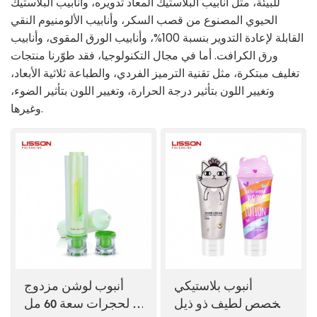
للبيئة، مثل أنابيب البلاستيك المعاد تدويره، وأنابيب البلاستيك
الحيوي المصنوع من قصب السكر، وأنابيب الألومنيوم النقي
ไทย
القابلة لإعادة التدوير بنسبة 100%، وأنابيب الورق المقوى، وأنابيب
ورق الكرافت. أما في مجال التكنولوجيا، فقد طوّرنا منتجات
Tiếng việt
تغليف مبتكرة، مثل تقنية الترميز الفردي، والطباعة ثلاثية الأبعاد،
中文
وتغيير اللون بتأثير درجة الحرارة، وتغيير اللون بتأثير الضوء،
وغيرها.
أنبوب بلاستيكي
أنبوب لوشن مزدوج
مخصص لطيف ذو ذيل
الحجرات سعة 60 مل