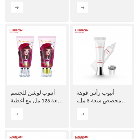
غير منتظم لإغلاق كريم
بالإضافة إلى 60 مل
اليدين
للعناية بالبشرة
أنبوب رأس فوهة
أنبوب لوشن للجسم
مخصص سعة 5 مل،
سعة 125 مل مع أغطية
أنبوب دائري من
أكريليك
البلاستيك البولي إيثيلين