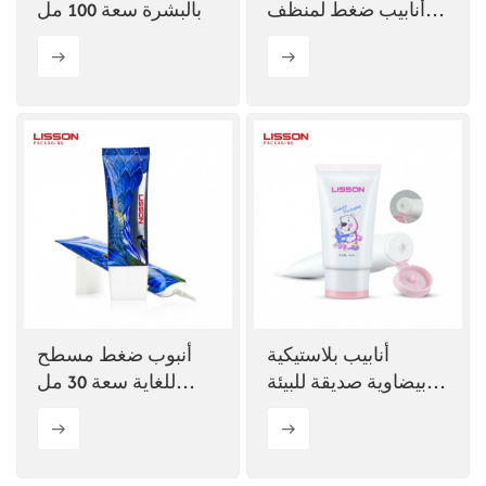
أنابيب ضغط لمنظف
بالبشرة سعة 100 مل
الوجه
مزود بغطاء لولبي من
الأكريليك للشامبو
أنابيب بلاستيكية
أنبوب ضغط مسطح
بيضاوية صديقة للبيئة
للغاية سعة 30 مل
D35 مزودة بغطاء قلاب
لخافي العيوب وكريم
الأساس بي بي