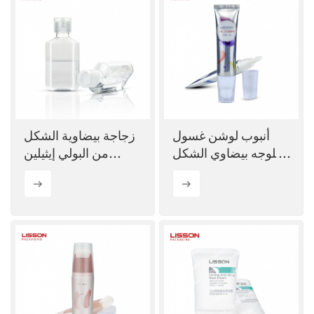
أنبوب لوشن غسول
زجاجة بيضاوية الشكل
للوجه بيضاوي الشكل
من البولي إيثيلين
سعة 60 مل مع فرشاة
تيريفثالات (PET) بسعة
ناعمة
30 مل، 60 مل، و100
مل، مزودة بغطاء
قلاب.