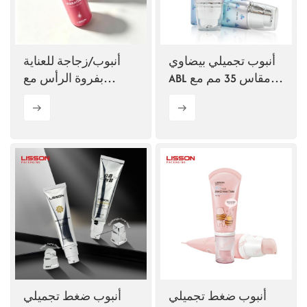
أنبوب تجميلي بيضاوي
أنبوب/زجاجة للعناية
ABL مقاس 35 مم مع
بفروة الرأس مع
مضخة بدون هواء
فرشاة اهتزازية صوتية
أنبوب ضغط تجميلي
أنبوب ضغط تجميلي