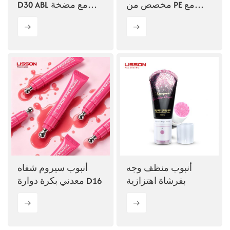
مخصص من PE مع
D30 ABL مع مضخة
مضخة
بدون هواء
أنبوب منظف وجه
أنبوب سيروم شفاه
بفرشاة اهتزازية
معدني بكرة دوارة D16