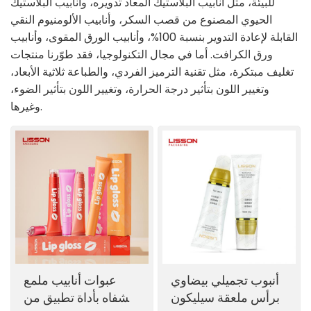
للبيئة، مثل أنابيب البلاستيك المعاد تدويره، وأنابيب البلاستيك
الحيوي المصنوع من قصب السكر، وأنابيب الألومنيوم النقي
ไทย
القابلة لإعادة التدوير بنسبة 100%، وأنابيب الورق المقوى، وأنابيب
ورق الكرافت. أما في مجال التكنولوجيا، فقد طوّرنا منتجات
Tiếng việt
تغليف مبتكرة، مثل تقنية الترميز الفردي، والطباعة ثلاثية الأبعاد،
中文
وتغيير اللون بتأثير درجة الحرارة، وتغيير اللون بتأثير الضوء،
وغيرها.
أنبوب تجميلي بيضاوي
عبوات أنابيب ملمع
برأس ملعقة سيليكون
الشفاه بأداة تطبيق من