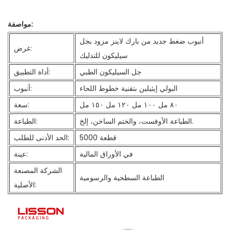
مواصفة:
أنبوب ضغط جديد من بارك لاينز مزود بجل
غرض:
سيليكون للتدليك
جل السيليكون الطبي
أداة التطبيق:
البولي إيثيلين بتقنية خطوط اللحاء
أنبوب:
٨٠ مل ١٠٠ مل ١٢٠ مل ١٥٠ مل
سعة:
الطباعة الأوفست، والختم الساخن، إلخ.
الطباعة:
5000 قطعة
الحد الأدنى للطلب:
في الأوراق المالية
عينة:
الشركة المصنعة
الطباعة السطحية والرسومية
الأصلية: