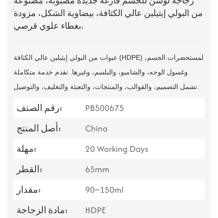
زجاجة لوشن للجسم فارغة جديدة مصبوبة، مصنوعة
من البولي إيثيلين عالي الكثافة، بيضاوية الشكل، مزودة
بغطاء علوي قرصي.
عبوات من البولي إيثيلين عالي الكثافة (HDPE) لمستحضرات الجسم،
وغسول الوجه، والشامبو، والبلسم، وغيرها. نقدم خدمة متكاملة
تشمل التصميم، والقوالب، والمنتجات، والتعبئة والتغليف، والتوصيل.
PB500675
رقم الصنف:
China
أصل المنتج:
20 Working Days
مهلة:
65mm
القطر:
90~150ml
مقدار:
HDPE
مادة الزجاجة: