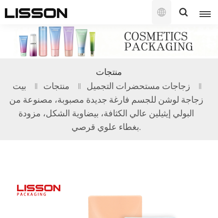
العربية
English
منتجات
français
زجاجات مستحضرات التجميل
منتجات
بيت
زجاجة لوشن للجسم فارغة جديدة مصبوبة، مصنوعة من
русский
البولي إيثيلين عالي الكثافة، بيضاوية الشكل، مزودة
español
بغطاء علوي قرصي.
português
العربية
日本語
한국의