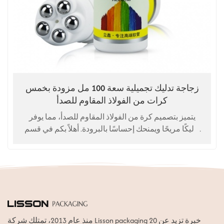
زجاجة تدليك تجميلية سعة 100 مل مزودة بخمس
كرات من الفولاذ المقاوم للصدأ
يتميز بتصميم كرة من الفولاذ المقاوم للصدأ، مما يوفر
تدليكًا مريحًا ويمنحك إحساسًا بالبرودة. أهلاً بكم في قسم
التخصيص. جودة عالية. سعر المصنع.
منذ عام 2013، تمتلك شركة Lisson packaging خبرة تزيد عن 20