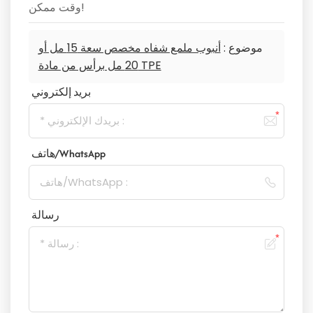
وقت ممكن!
موضوع :
أنبوب ملمع شفاه مخصص سعة 15 مل أو
20 مل برأس من مادة TPE
بريد إلكتروني
هاتف/WhatsApp
رسالة