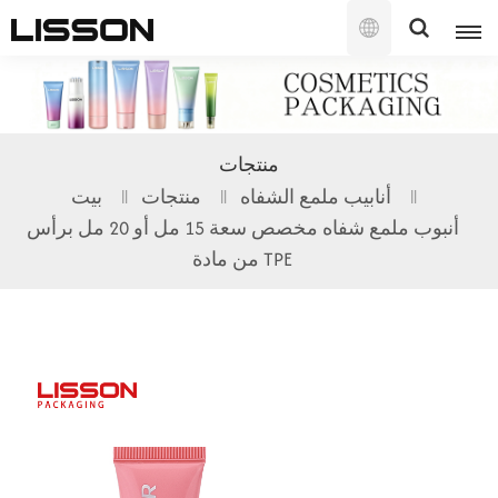
العربية
English
منتجات
français
أنابيب ملمع الشفاه
منتجات
بيت
أنبوب ملمع شفاه مخصص سعة 15 مل أو 20 مل برأس
русский
من مادة TPE
español
português
العربية
日本語
한국의