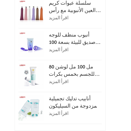
سلسلة عبوات كريم
العين الأنبوبية مع رأس
التطبيق
اقرأ المزيد
أنبوب منظف للوجه
صديق للبيئة بسعة 100
مل أو 120 مل مع غطاء
اقرأ المزيد
قلاب
80 مل 100 مل لوشن
للجسم بخمس بكرات
للتدليك
اقرأ المزيد
أنابيب تدليك تجميلية
مزدوجة من السيليكون
سعة 150 مل
اقرأ المزيد