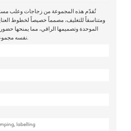
ไทย
تُقدّم هذه المجموعة من زجاجات وعلب مستحضر
ومتناسقاً للتغليف، مصمماً خصيصاً لخطوط العناية
Tiếng việt
الموحدة وتصميمها الراقي، مما يمنحها حضوراً
中文
نفسه مجموعة واسعة من تركيبات مستحضرات التجميل.
t
amping, labelling