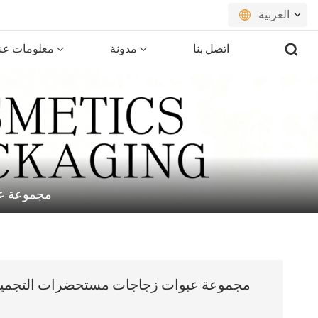
العربية
اتصل بنا
مدونة
معلومات عنا
English
français
русский
español
مجموعة عبو
português
العربية
日本語
مجموعة عبوات زجاجات مستحضرات التجميل الص
한국의