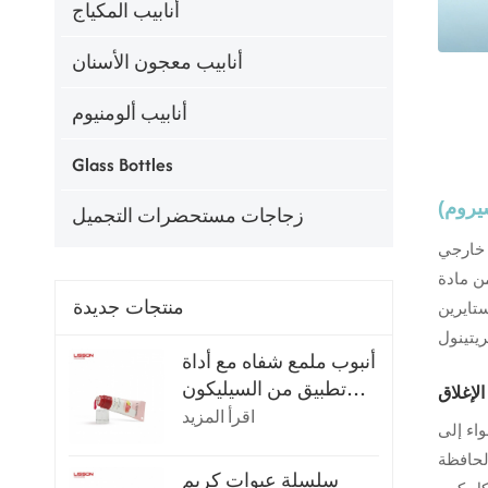
أنابيب المكياج
أنابيب معجون الأسنان
أنابيب ألومنيوم
Glass Bottles
زجاجات مستحضرات التجميل
 خارجي
ABS وطبقة داخلية من مادة PP. توفر مادة ABS (أكريلونيتريل بوتادين
منتجات جديدة
ن) صلابة هيكلية فائقة وقدرة عالية على حجب الأشعة فوق البنفسجية
أنبوب ملمع شفاه مع أداة
تطبيق من السيليكون
فائق النعومة
اقرأ المزيد
اء إلى
لحافظة
سلسلة عبوات كريم