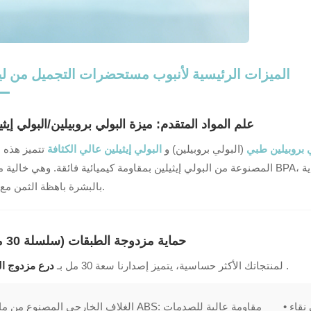
الميزات الرئيسية لأنبوب مستحضرات التجميل من ل
1. علم المواد المتقدم: ميزة البولي بروبيلين/البولي إيثي
 بروبيلين طبي
(البولي بروبيلين) و
البولي إيثيلين عالي الكثافة
تتميز هذه 
المصنوعة من البولي إيثيلين بمقاومة كيميائية فائقة. وهي خالية من مادة BPA، وغير سامة، ومصممة لضمان عدم تفاعل مستح
بالبشرة باهظة الثمن مع عبواتها.
2. حماية مزدوجة الطبقات (سلسلة 30 مل)
.
درع مزدوج الطبقات
لمنتجاتك الأكثر حساسية، يتميز إصدارنا سعة 30 مل بـ
نقاء
مقاومة عالية للصدمات
• الغلاف الخارجي المصنوع من مادة ABS: