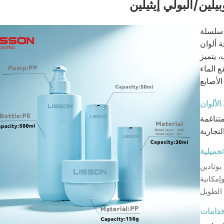
بيلين/البولي إيثيلين
 بين البساطة الاسكندنافية والدقة
ضفاء الهدوء على
 يتميز
ع الماء
لألوان
تناغمة
تجميلية
بوتادين
إمكانية
خدامات