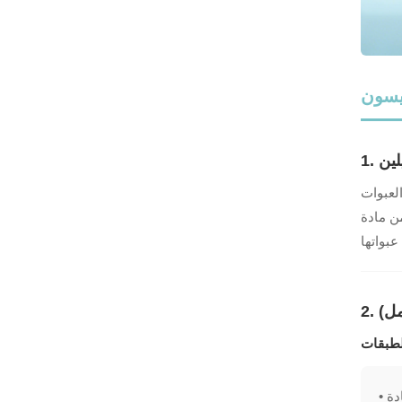
يسون
لين
العبوات
ضرات العناية