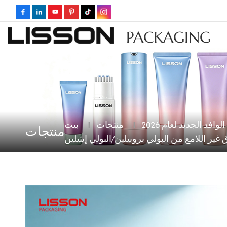
PACKAGING
الوافد الجديد لعام 2026
منتجات
بيت
منتجات
 اللامع من البولي بروبيلين/البولي إيثيلين