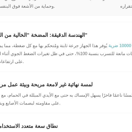
وحماية من الأشعة فوق البنفسجية.
3. الهندسة الدقيقة: المضخة "الخالية من الهدر"
ة
يُوفر هذا الجهاز جرعة ثابتة ومُتحكم بها مع كل ضغطة، مما يمن
المنتج ويُقلل من هدره. كما أن إحكام إغلاقه يجعل هذه الزجاجات مانعة للتسرب بنسبة 100%، حتى في ظل تغيرات الضغط ا
على ارتفاعات عالية.
4. لمسة نهائية غير لامعة مريحة وبيئة عمل مر
مسًا ناعمًا فاخرًا يسهل الإمساك به حتى مع الأيدي المبللة في الحمام، مع
على مقاومته لبصمات الأصابع وبقع الماء.
5. نطاق سعة متعدد الاستخدا