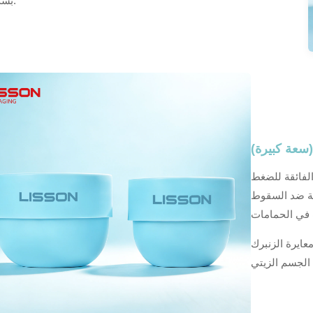
بشكل كبير.
 الفائقة للضغط
لية ضد السقوط
عايرة الزنبرك