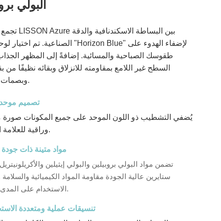
البولي برو
تجمع سلسلة LISSON Azure
الصناعية. تم اختيار لوحة ألوان "Horizon Blue" لإ
طقوسك الصباحية والمسائية. إضافةً إلى المظهر الجذاب،
السطح غير اللامع بمقاومته للانزلاق وبقائه نظيفًا من بق
وبصمات الأصابع.
تصميم موحد ا
يُضفي التشطيب ذو اللون الموحد على جميع المكونات صورة م
وراقية للعلامة التجارية.
مواد متينة ذات جودة 
تضمن مواد البولي بروبيلين والبولي إيثيلين والأكريلونيتريل 
ستايرين عالية الجودة مقاومة المواد الكيميائية والسلامة و
الاستخدام على المدى الطويل.
تنسيقات عملية ومتعددة الاست