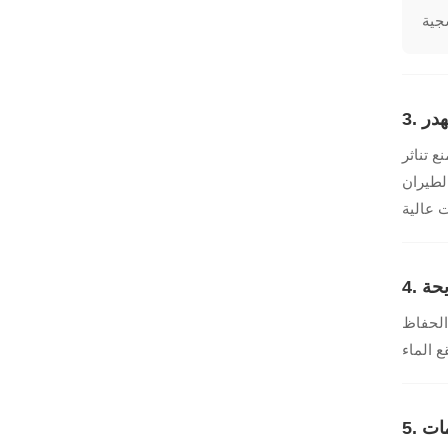
ع تناثر
لجوي أثناء الطيران
يحة
 الحفاظ
مات