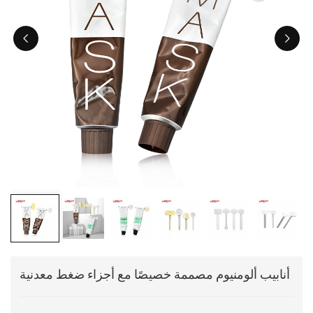
ไทย
Tiếng việt
中文
أنابيب ألومنيوم مصممة خصيصًا مع أجزاء ضغط معدنية