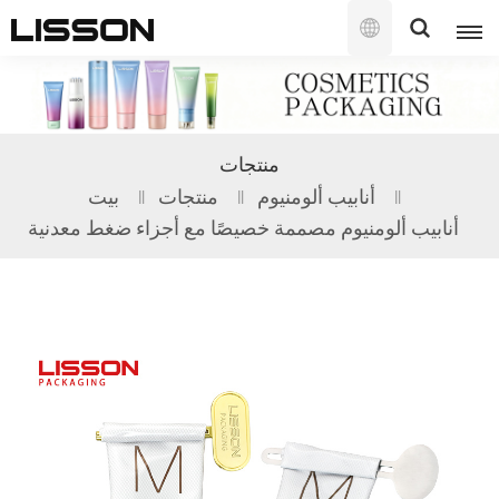
العربية
English
منتجات
français
أنابيب ألومنيوم
منتجات
بيت
أنابيب ألومنيوم مصممة خصيصًا مع أجزاء ضغط معدنية
русский
español
português
العربية
日本語
한국의