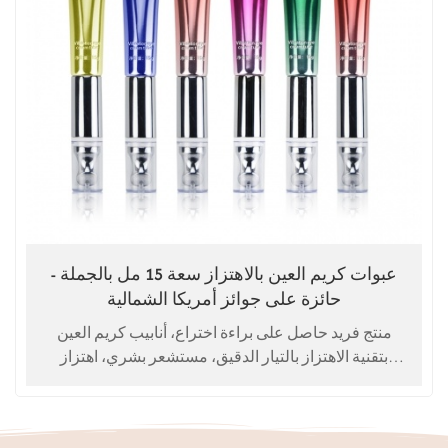
عبوات كريم العين بالاهتزاز سعة 15 مل بالجملة -
حائزة على جوائز أمريكا الشمالية
منتج فريد حاصل على براءة اختراع، أنابيب كريم العين
بتقنية الاهتزاز بالتيار الدقيق، مستشعر بشري، اهتزاز
تلقائي للتدليك. يُستخدم ككريم للعين، وسيروم للعين.
خدمة تصنيع حسب الطلب (OEM).