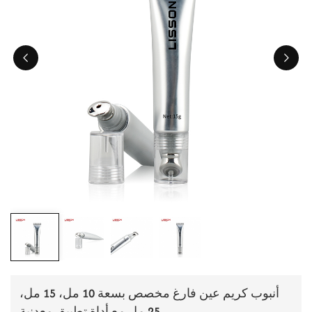
ไทย
Tiếng việt
中文
أنبوب كريم عين فارغ مخصص بسعة 10 مل، 15 مل،
25 مل مع أداة تطبيق معدنية