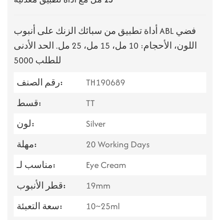
أداة تطبيق من سبائك الزنك على أنبوب ABL فضي
اللون، الأحجام: 10 مل، 15 مل، 25 مل. الحد الأدنى
للطلب 5000
TH190689
رقم الصنف:
TT
قسط:
Silver
لون:
20 Working Days
مهلة:
Eye Cream
مناسب لـ:
19mm
قطر الأنبوب:
10~25ml
سعة التعبئة: