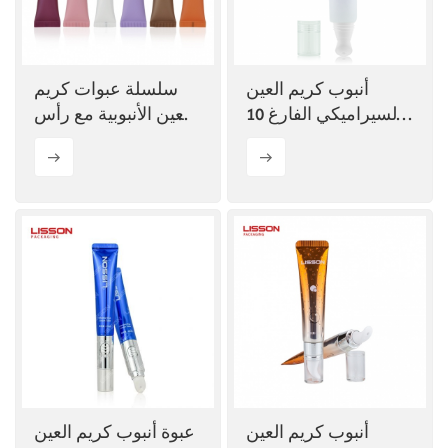
ไทย
Tiếng việt
أنبوب كريم العين
سلسلة عبوات كريم
السيراميكي الفارغ 10
العين الأنبوبية مع رأس
中文
مل 15 مل 25 مل
التطبيق
أنبوب كريم العين
عبوة أنبوب كريم العين