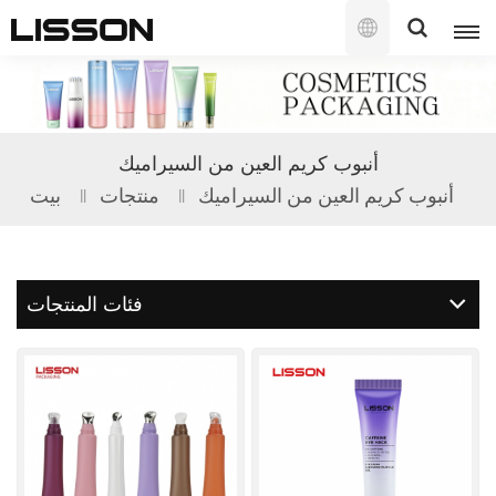
العربية
English
أنبوب كريم العين من السيراميك
français
أنبوب كريم العين من السيراميك
منتجات
بيت
русский
español
فئات المنتجات
português
العربية
日本語
한국의