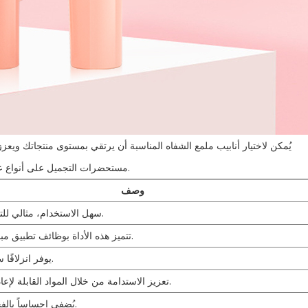
يُمكن لاختيار أنابيب ملمع الشفاه المناسبة أن يرتقي بمستوى منتجاتك ويعزز
مستحضرات التجميل على أنواع عديدة من الأنابيب الشائعة، يقدم كل منها مزايا فريدة لك ولعملائك.
وصف
سهل الاستخدام، مثالي للتطبيق الدقيق.
تتميز هذه الأداة بوظائف تطبيق مباشرة ودقيقة.
يوفر انزلاقًا سلسًا ومنعشًا.
تعزيز الاستدامة من خلال المواد القابلة لإعادة الاستخدام.
يُضفي إحساساً بالفخامة والرقي.