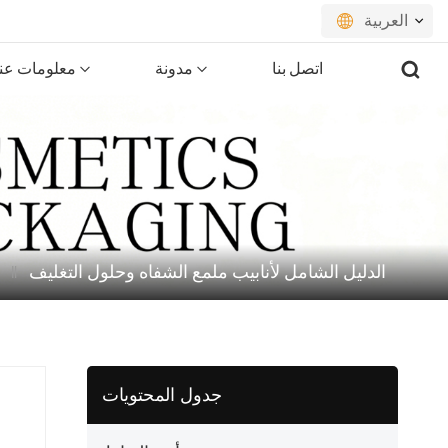
العربية
اتصل بنا
مدونة
معلومات عنا
English
français
русский
español
الدليل الشامل لأنابيب ملمع الشفاه وحلول التغليف
português
العربية
日本語
جدول المحتويات
한국의