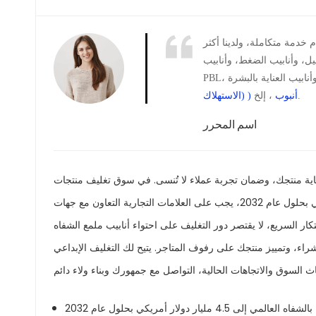
مة متكاملة، ولدينا أكثر
بيب الضغط، وأنابيب ABL، وأنابيب
، إلخ.
) أنبوب
الاستهلاك)
اسم المحرر
اية منتجك، وضمان تجربة عملاء لا تُنسى. في سوق تغليف منتجات
العناية بالشفاه سريع النمو، والذي من المتوقع أن يصل إلى 4.5 مليار دولار أمريكي بحلول عام 2032، يجب على العلامات التجارية التعاون مع جهات
كار السريع، لا يقتصر دور التغليف على احتواء أنابيب ملمع الشفاه
راء، وتمييز منتجك على رفوف المتاجر. يتيح لك التغليف الإبداعي