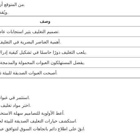
من المتوقع أن يرتفع حجم السوق من 2.8 مليار دولار أمريكي في عام 2023.
ويُقدر معدل النمو السنوي المركب بنسبة 5.2% خلال فترة التوقعات.
وصف
تصميم التغليف يثير استجابات عاطفية تؤثر على قرارات الشراء.
أهمية العناصر البصرية في التغليف التي تجذب انتباه المستهلكين.
يلعب التغليف دورًا حاسمًا في تشكيل كيفية إدراك المستهلكين للعلامة التجارية.
يفضل المستهلكون العبوات المحمولة والمدمجة التي تلبي احتياجاتهم الوظيفية.
أصبحت العبوات الصديقة للبيئة ذات أهمية متزايدة للمستهلكين.
استثمر في عبوات جذابة لخلق انطباع أولي قوي وتعزيز الوعي بالعلامة التجارية.
اختر مواد تغليف تحمي ملمع الشفاه من الضوء والتلوث، مما يضمن جودة المنتج.
أعط الأولوية للتصاميم سهلة الاستخدام التي تعزز تجربة التطبيق وتشجع على تكرار عمليات الشراء.
استكشف خيارات التغليف الصديقة للبيئة لجذب المستهلكين المهتمين بالبيئة وتعزيز سمعة علامتك التجارية.
ابقَ على اطلاع دائم باتجاهات السوق لتتوافق عبوات منتجاتك مع تفضيلات المستهلكين وتتميز في سوق تنافسية.