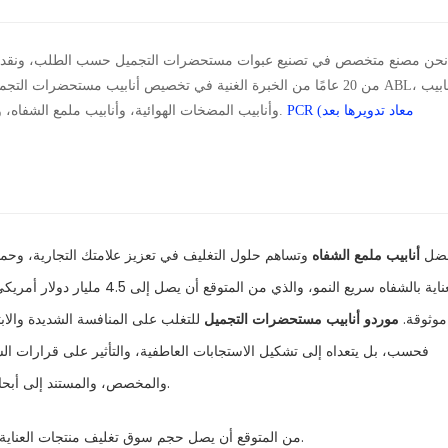
نحن مصنع متخصص في تصنيع عبوات مستحضرات التجميل حسب الطلب، ونقدم خد
من 20 عامًا من الخبرة الغنية في تخصيص أنابيب مستحضرات التجميل، وأنا
PCR (معاد تدويرها بعد
PBL، وأنابيب المضخات الهوائية، وأنابيب ملمع الشفاه، وأنابيب العناية بالبشرة.
فضل
أنابيب ملمع الشفاه
وتساهم حلول التغليف في تعزيز علامتك التجارية، وحم
موثوقة.
موردو أنابيب مستحضرات التجميل
للتغلب على المنافسة الشديدة والابت
فحسب، بل يتعداه إلى تشكيل الاستجابات العاطفية، والتأثير على قرارات الش
والمخصص، والمستند إلى أبحاث السوق والاتجاهات الحالية، التواصل مع جمهورك وبناء ولاء دائم.
من المتوقع أن يصل حجم سوق تغليف منتجات العناية بالشفاه العالمي إلى 4.5 مليار دولار أمريكي بحلول عام 2032.