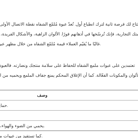
تُتاح لك فرصة ثانية لترك انطباع أول. تُعدّ عبوة مُلمّع الشفاه نقطة الاتصال ال
تك التجارية، فإنك تُرسّخها في أذهانهم فورًا. الألوان الزاهية، والأشكال الفريدة
غالبًا ما يُقيّم العملاء قيمة مُلمّع الشفاه من خلال مظهر عبوته وملمسها. تُعبّر العبوة المصممة جيدًا عن الاحترافية وتُعزّز الثقة.
تعتمدين على عبوات ملمع الشفاه للحفاظ على سلامة منتجك ونضارته. فالعبوة 
ألوان والمكونات الفعّالة. كما أن الإغلاق المحكم يمنع جفاف الملمع ويحميه من 
وصف
حماية ممتازة لملمعات الشفاه الهشة.
يحمي من الضوء والهواء، اللذين قد يؤديان إلى تلف المنتج.
كما تستفيد من عبوات مصنوعة من مواد غير متفاعلة، مما يضمن بقاء تركيبتك نقية وفعالة.