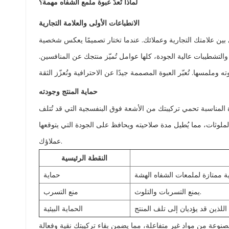
لماذا تُعدّ عبوة ملمع الشفاه مهمة؟
الانطباعات الأولى والعلامة التجارية
أولى بين علامتك التجارية وعملائك. عندما تختار تصميمًا يعكس شخصية
، والتشطيبات عالية الجودة، كلها عوامل تُميّز منتجك عن المنافسين.
حماية المنتج وجودته
المناسبة تحمي تركيبتك من الأشعة فوق البنفسجية التي قد تُتلف
الملوثات، مما يُطيل مدة صلاحيته ويحافظ على الجودة التي يتوقعها
عملاؤك.
النقطة الرئيسية
حماية
يمنع التسربات والتلوث.
منع التسرب
الحماية البيئية