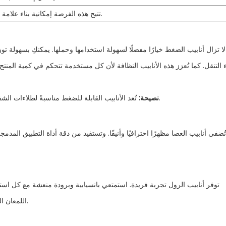
تتيح هذه الفرصة إمكانية بناء علامة تجارية فريدة.
لا تزال أنابيب الضغط خيارًا مفضلًا لسهولة استخدامها وحملها. يمكنكِ بسهولة تو
ء التنقل. كما تُعزز هذه الأنابيب النظافة لأن كل مستخدمة تتحكم في كمية المنتج
تُعد الأنابيب القابلة للضغط مناسبةً لطلاءات الشفاه الشفافة والتركيبات التي تتطلب الحد الأدنى من التعرض للهواء.
نصيحة:
تُضفي أنابيب العصا مظهرًا احترافيًا وأنيقًا. وتستفيد من دقة أداة التطبيق ال
توفر أنابيب الرول تجربة فريدة. استمتعي بانسيابية وبرودة منعشة مع كل استخ
اللمعان المستخدمة. حجمها الصغير يجعلها مثالية للسفر وللتعديلات السريعة.