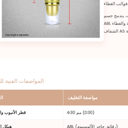
 الغطاء.
ب، يندمج جسم
ABL متعدد الطبقات بسلاسة مع مضخة المستحضر الذهبية والغطاء
المواصفات الفنية لل
مواصفة التغليف
ال
Φ30 مم (D30)
قطر الأنبوب وا
ABL (رقائق حاجز الألومنيوم)
هيكل ال