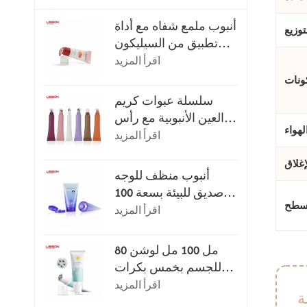
أنبوب ملمع شفاه مع أداة
توزيع
تطبيق من السيليكون
فائق النعومة
اقرأ المزيد
ونات
سلسلة عبوات كريم
العين الأنبوبية مع رأس
هواء
التطبيق
اقرأ المزيد
إغلاق
أنبوب منظف للوجه
صديق للبيئة بسعة 100
لسطح
مل أو 120 مل مع غطاء
اقرأ المزيد
قلاب
80 مل 100 مل لوشن
للجسم بخمس بكرات
للتدليك
اقرأ المزيد
ة