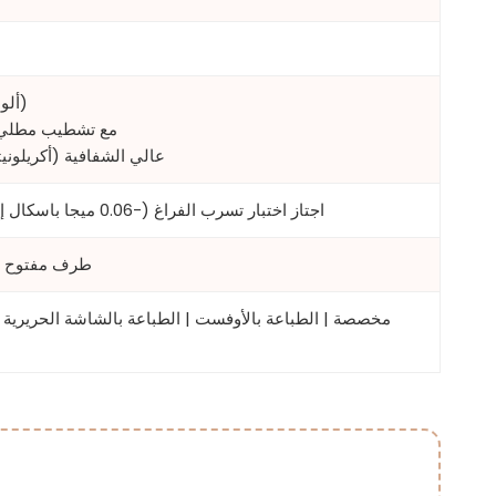
جسم الأنبوب: ABL (ألومنيوم-بلاستيك)
رأس المضخة: PP مع تشطيب
الغطاء الخارجي: AS عالي الشفافية (أ
اجتاز اختبار تسرب الفراغ (-0.06 ميجا باسكال إلى -0.08 ميجا باسكال / 5 دقائق)
طرف مفتوح (ذ