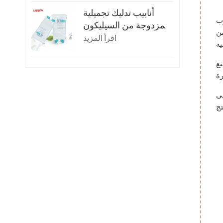
أنابيب تدليك تجميلية
بية
مزدوجة من السيليكون
ستقرار
سعة 150 مل
اقرأ المزيد
نع
لى