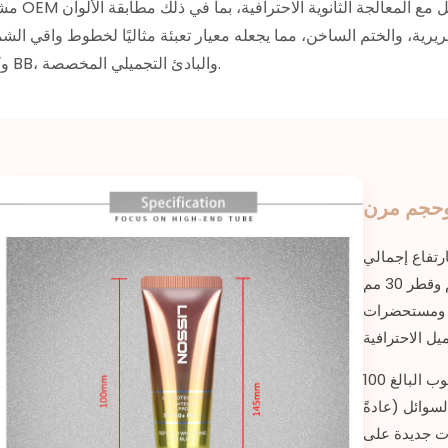
مشاريع OEM والعلامات التجارية الخاصة، يتوافق س
رية، والختم الساخن، مما يجعله معيار تعبئة مثاليًا لخطوط واقي ال
وكريم BB، والبادئ التجميلي المخصصة.
 وحجم مرن
ارتفاع إجمالي
قياسي يبلغ 145 مم وقطر 30 مم (D30)، ويوفر تصميمًا متوازنًا بمستوى
ة ومستحضرات
يمكن تخصيص طول جسم الأنبوب البالغ 100
سوائل (عادةً
يلات جديدة على