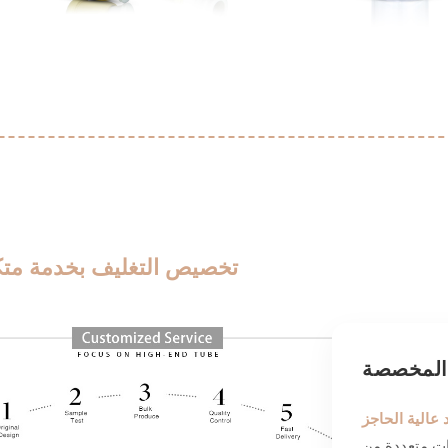
تخصيص التغليف بخدمة متك
 المخصصة
ئق الألومنيوم الحاجزة)