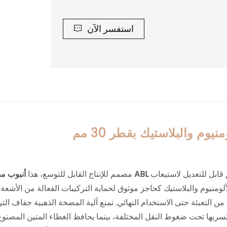
استفسر الآن
وم والبلاستيك بقطر 30 مم
مع طول جسم قابل للتعديل لاستيعاب
مصمم للإنتاج القابل للتوسع، هذا
لومنيوم والبلاستيك كحاجز موثوق لحماية التركيبات الفعالة من الأشعة
ن التعبئة حتى الاستخدام النهائي. تمنع آلية المضخة الذهبية جفاف التر
ربها تحت ضغوط النقل المختلفة، بينما يحافظ الغطاء المتين المصنوع من AS على السلامة الهيكلية أثناء التعبئة الآلية والش