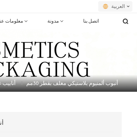
العربية
اتصل بنا
مدونة
معلومات عنا
English
français
русский
español
أنبوب ألمنيوم بلاستيكي مغلف بقطر 30مم
أنابيب 
português
العربية
日本語
أن
한국의