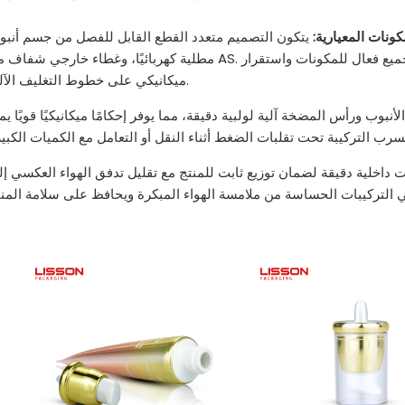
ونات المعيارية:
يتكون التصميم متعدد القطع القابل للفصل من جسم أنبوب ABL بقطر 30 مم، ومضخة مستحضر ذه
مطلية كهربائيًا، وغطاء خارجي شفاف من AS. يتم تصنيع كل جزء وفق أبعاد فيزيائية صارمة لضمان تجميع فعال للمكونات وا
ميكانيكي على خطوط التغليف الآلية.
بوب ورأس المضخة آلية لولبية دقيقة، مما يوفر إحكامًا ميكانيكيًا قويًا يم
داخلية دقيقة لضمان توزيع ثابت للمنتج مع تقليل تدفق الهواء العكسي إ