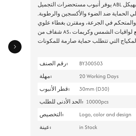
يوفر أنبوب مستحضرات التجميل ABL بقطر 30 مم سعة قياسية تبلغ 50 مل، ويتميز بهيكل
الي الحماية ضد الضوء والأكسجين والرطوبة.
 والمتحكم في الجرعة، ومقترن بغطاء علوي
شفاف من AS، يُستخدم هذا التغليف على نطاق واسع لواقيات الشمس وكريمات BB وقواعد
BY300503
رقم الصنف:
20 Working Days
مهلة:
30mm (D30)
قطر الأنبوب:
10000pcs
الحد الأدنى للطلب:
Logo, color and design
التخصيص:
in Stock
عينة: