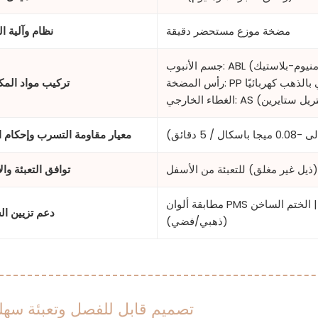
مضخة موزع مستحضر دقيقة
نظام وآلية ال
 مطلي بالذهب كهربائيًا
تركيب مواد المك
كريلونيتريل ستايرين)
معيار مقاومة التسرب وإحكام ال
يل غير مغلق) للتعبئة من الأسفل
توافق التعبئة وال
مطابقة ألوان PMS مخصصة | الطباعة بالأوفست | الطباعة بالشاشة الحريرية | الختم الساخن
دعم تزيين ا
(ذهبي/فضي)
تصميم قابل للفصل وتعبئة سهل