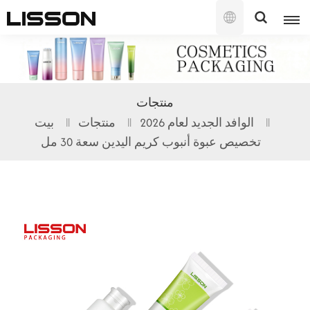
العربية
English
منتجات
français
الوافد الجديد لعام 2026
منتجات
بيت
تخصيص عبوة أنبوب كريم اليدين سعة 30 مل
русский
español
português
العربية
日本語
한국의