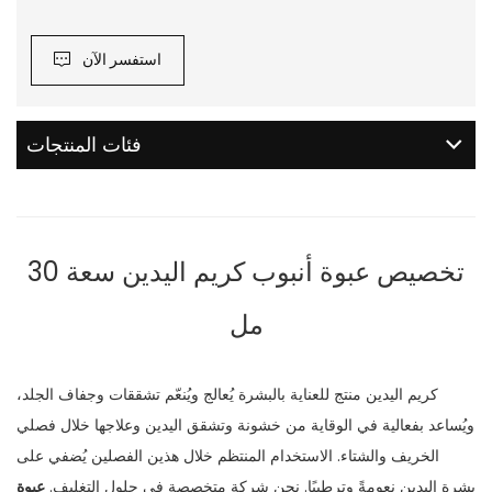
استفسر الآن
فئات المنتجات
تخصيص عبوة أنبوب كريم اليدين سعة 30
مل
كريم اليدين منتج للعناية بالبشرة يُعالج ويُنعّم تشققات وجفاف الجلد،
ويُساعد بفعالية في الوقاية من خشونة وتشقق اليدين وعلاجها خلال فصلي
الخريف والشتاء. الاستخدام المنتظم خلال هذين الفصلين يُضفي على
بشرة اليدين نعومةً وترطيبًا. نحن شركة متخصصة في حلول التغليف.
عبوة