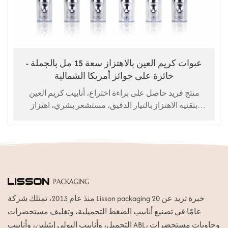
عبوات كريم العين بالاهتزاز سعة 15 مل بالجملة -
حائزة على جوائز أمريكا الشمالية
منتج فريد حاصل على براءة اختراع، أنابيب كريم العين
بتقنية الاهتزاز بالتيار الدقيق، مستشعر بشري، اهتزاز
تلقائي للتدليك. يُستخدم ككريم للعين، وسيروم للعين.
خدمة تصنيع حسب الطلب (OEM).
منذ عام 2013، تمتلك شركة Lisson packaging خبرة تزيد عن 20
عامًا في تصنيع أنابيب الضغط التجميلية، وتغليف مستحضرات
التجميل، وأنابيب البولي إيثيلين، وأنابيب ABL، وحاويات مستحضرات