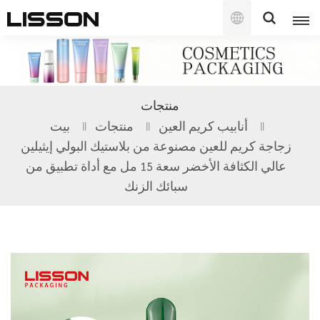
العربية
English
منتجات
français
أنابيب كريم العين
منتجات
بيت
زجاجة كريم للعين مصنوعة من بلاستيك البولي إيثيلين
русский
عالي الكثافة الأخضر سعة 15 مل مع أداة تطبيق من
español
سبائك الزنك
português
العربية
日本語
한국의