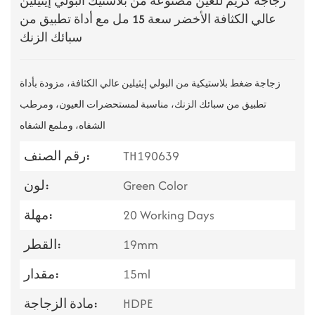
زجاجة كريم للعين مصنوعة من بلاستيك البولي إيثيلين
عالي الكثافة الأخضر سعة 15 مل مع أداة تطبيق من
سبائك الزنك
زجاجة ضغط بلاستيكية من البولي إيثيلين عالي الكثافة، مزودة بأداة
تطبيق من سبائك الزنك، مناسبة لمستحضرات العيون، ومرطب
الشفاه، وملمع الشفاه
TH190639
رقم الصنف:
Green Color
لون:
20 Working Days
مهلة:
19mm
القطر:
15ml
مقدار:
HDPE
مادة الزجاجة: