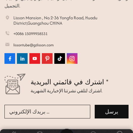
التجميل.
Lisson Mansion , No.2-36 Yongfa Road, Huadu
District,Guangzhou CHINA
+0086 15099958531
lissontube@gzlisson.com
اشترك في قائمتي البريدية *
اشترك لتلقي نشرتنا الإخبارية الشهرية.
© 2026 GUANGZHOU LISSON PLASTIC CO.,LTD جميع الحقوق محفوظة.
خريطة