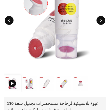
ไทย
Tiếng việt
中文
عبوة بلاستيكية لزجاجة مستحضرات تجميل سعة 120
غرام مع فرشاة سيليكون ناعمة مائلة