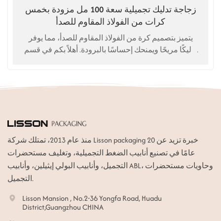
زجاجة تدليك تجميلية سعة 100 مل مزودة بخمس
كرات من الفولاذ المقاوم للصدأ
يتميز بتصميم كرة من الفولاذ المقاوم للصدأ، مما يوفر
تدليكًا مريحًا ويمنحك إحساسًا بالبرودة. أهلاً بكم في قسم
التخصيص. جودة عالية. سعر المصنع.
منذ عام 2013، تمتلك شركة Lisson packaging خبرة تزيد عن 20
عامًا في تصنيع أنابيب الضغط التجميلية، وتغليف مستحضرات
التجميل، وأنابيب البولي إيثيلين، وأنابيب ABL، وحاويات مستحضرات
التجميل.
Lisson Mansion , No.2-36 Yongfa Road, Huadu
District,Guangzhou CHINA