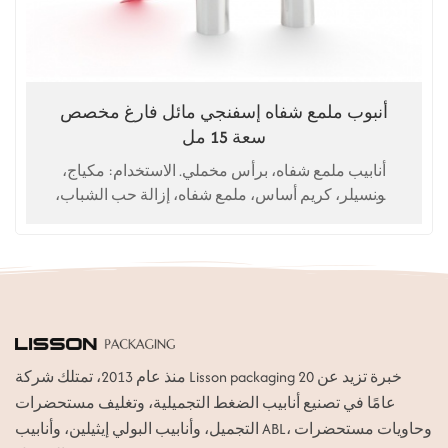
أنبوب ملمع شفاه إسفنجي مائل فارغ مخصص
سعة 15 مل
أنابيب ملمع شفاه، برأس مخملي. الاستخدام: مكياج،
كونسيلر، كريم أساس، ملمع شفاه، إزالة حب الشباب،
إزالة الرؤوس السوداء
منذ عام 2013، تمتلك شركة Lisson packaging خبرة تزيد عن 20
عامًا في تصنيع أنابيب الضغط التجميلية، وتغليف مستحضرات
التجميل، وأنابيب البولي إيثيلين، وأنابيب ABL، وحاويات مستحضرات