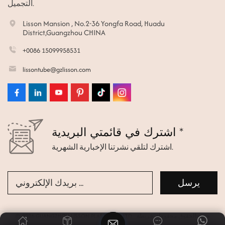
التجميل.
Lisson Mansion , No.2-36 Yongfa Road, Huadu
District,Guangzhou CHINA
+0086 15099958531
lissontube@gzlisson.com
اشترك في قائمتي البريدية *
اشترك لتلقي نشرتنا الإخبارية الشهرية.
© 2026 GUANGZHOU LISSON PLASTIC CO.,LTD جميع الحقوق محفوظة.
خريطة