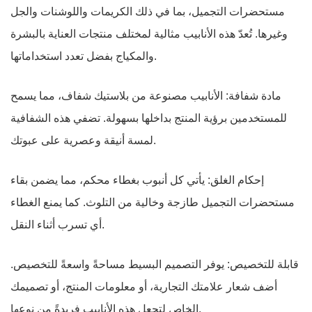
مستحضرات التجميل، بما في ذلك الكريمات واللوشنات والجل
وغيرها. تُعدّ هذه الأنابيب مثالية لمختلف منتجات العناية بالبشرة
والمكياج بفضل تعدد استخداماتها.
مادة شفافة: الأنابيب مصنوعة من بلاستيك شفاف، مما يسمح
للمستخدمين برؤية المنتج بداخلها بسهولة. تضفي هذه الشفافية
لمسة أنيقة وعصرية على عبوتك.
إحكام الغلق: يأتي كل أنبوب بغطاء محكم، مما يضمن بقاء
مستحضرات التجميل طازجة وخالية من التلوث. كما يمنع الغطاء
أي تسرب أثناء النقل.
قابلة للتخصيص: يوفر التصميم البسيط مساحةً واسعةً للتخصيص.
أضف شعار علامتك التجارية، أو معلومات المنتج، أو تصميمك
الخاص لتجعل هذه الأنابيب فريدةً من نوعها.