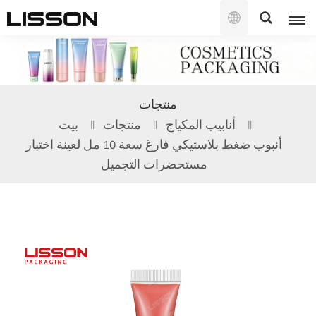
العربية
English
منتجات
français
أنابيب المكياج
منتجات
بيت
أنبوب ضغط بلاستيكي فارغ سعة 10 مل لعينة اختبار
русский
مستحضرات التجميل
español
português
العربية
日本語
한국의