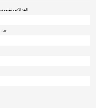
ไทย
الحد الأدنى لطلب عبوات غسول الوجه هو 5000 قطعة. يمكن إرسال عينة للتقييم.
Tiếng việt
中文
nion