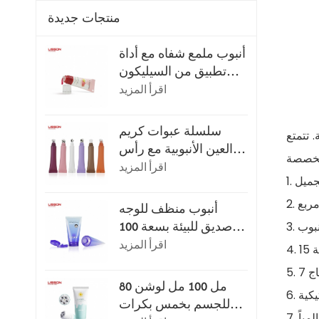
منتجات جديدة
أنبوب ملمع شفاه مع أداة
تطبيق من السيليكون
فائق النعومة
اقرأ المزيد
سلسلة عبوات كريم
 تتمتع
العين الأنبوبية مع رأس
التطبيق
اقرأ المزيد
أنبوب منظف للوجه
صديق للبيئة بسعة 100
مل أو 120 مل مع غطاء
اقرأ المزيد
ة
قلاب
اج
80 مل 100 مل لوشن
للجسم بخمس بكرات
مياً