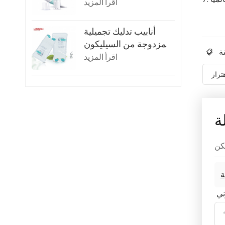
للتدليك
اقرأ المزيد
أنابيب تدليك تجميلية
مزدوجة من السيليكون
سعة 150 مل
اقرأ المزيد
تزاز
ة
ني