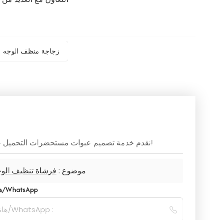
زجاجة منظف الوجه
نقدم خدمة تصميم عبوات مستحضرات التجميل حسب الطلب، يرجى ترك متطلباتكم، وسنرد عليكم في أقرب وقت ممكن!
موضوع :
فرشاة تنظيف الوجه بالاهتزاز سعة 100 مل، عب
هاتف/WhatsApp