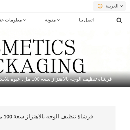
العربية
اتصل بنا
مدونة
معلومات عنا
English
français
русский
español
فرشاة تنظيف الوجه بالاهتزاز سعة 100 مل، عبوة بلاستيكية، خدمة تصنيع المعدات الأصلية
português
العربية
日本語
فرش
한국의