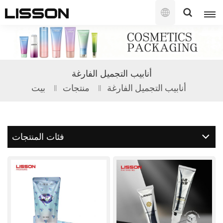
العربية
English
أنابيب التجميل الفارغة
français
أنابيب التجميل الفارغة
منتجات
بيت
русский
español
فئات المنتجات
português
العربية
日本語
한국의