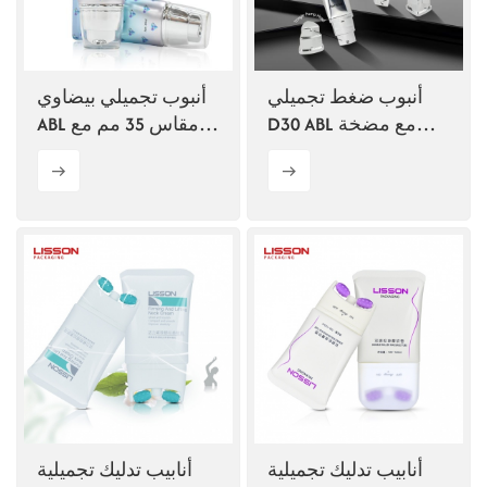
ไทย
Tiếng việt
أنبوب ضغط تجميلي
أنبوب تجميلي بيضاوي
D30 ABL مع مضخة
ABL مقاس 35 مم مع
中文
بدون هواء
مضخة بدون هواء
أنابيب تدليك تجميلية
أنابيب تدليك تجميلية