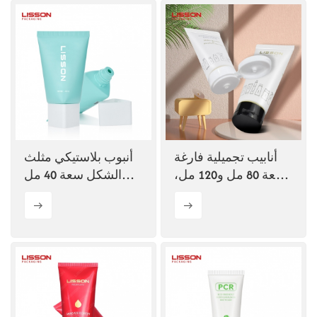
أنابيب تجميلية فارغة
أنبوب بلاستيكي مثلث
سعة 80 مل و120 مل،
الشكل سعة 40 مل
قابلة لإعادة التعبئة،
لمستحضرات التجميل،
مصنوعة من بلاستيك
يحتوي على خلاصة
البولي إيثيلين المعاد
مزيل المكياج
تدويره، صديقة للبيئة