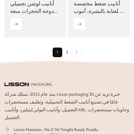
أنابيب ضغط مخصصة
أنابيب لوشن تجميلي
للعناية بالبشرة، أنبوب
مزدوجة الحجرات سعة
بلاستيكي من البولي
200 مل
إيثيلين ABL
1
2
منذ عام 2013، تمتلك شركة Lisson packaging خبرة تزيد عن 20
عامًا في تصنيع أنابيب الضغط التجميلية، وتغليف مستحضرات
التجميل، وأنابيب البولي إيثيلين، وأنابيب ABL، وحاويات مستحضرات
التجميل.
Lisson Mansion , No.2-36 Yongfa Road, Huadu